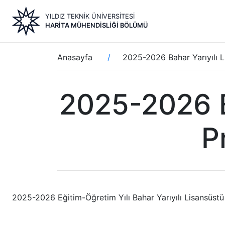
Ana
YILDIZ TEKNİK ÜNİVERSİTESİ
içeriğe
HARITA MÜHENDISLIĞI BÖLÜMÜ
atla
Sayfa
Anasayfa
2025-2026 Bahar Yarıyılı L
yolu
2025-2026 Ba
P
2025-2026 Eğitim-Öğretim Yılı Bahar Yarıyılı Lisansüstü 