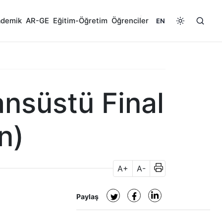
ademik
AR-GE
Eğitim-Öğretim
Öğrenciler
EN
ansüstü Final
n)
A+
A-
Paylaş