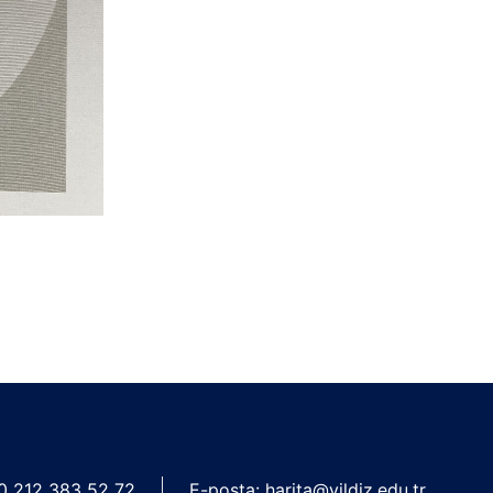
 0 212 383 52 72
E-posta:
harita@yildiz.edu.tr