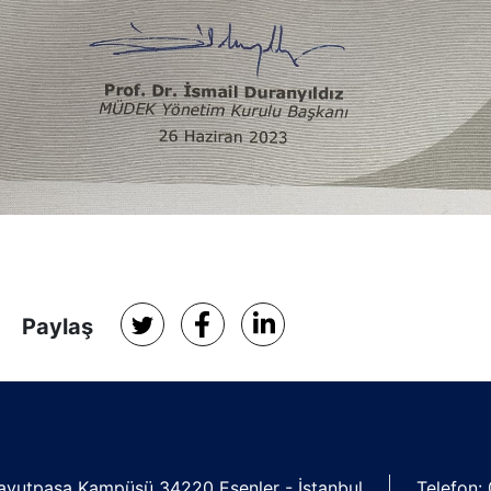
Paylaş
Davutpaşa Kampüsü 34220 Esenler - İstanbul
Telefon: