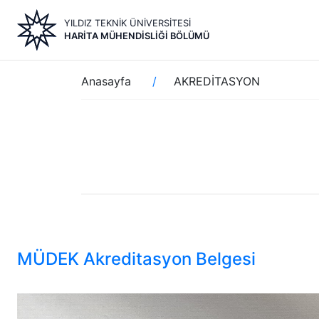
Ana
YILDIZ TEKNİK ÜNİVERSİTESİ
içeriğe
HARITA MÜHENDISLIĞI BÖLÜMÜ
atla
Sayfa
Anasayfa
AKREDİTASYON
yolu
MÜDEK Akreditasyon Belgesi