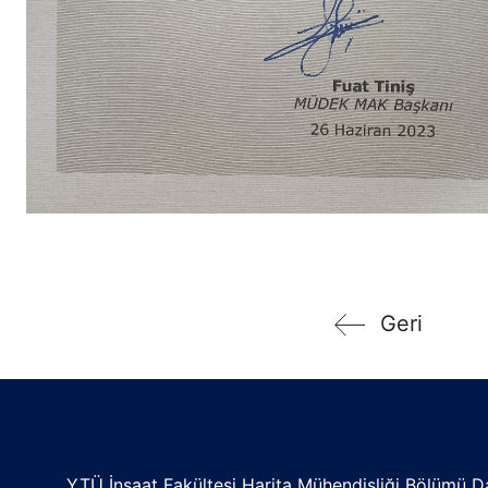
Geri
YTÜ İnşaat Fakültesi Harita Mühendisliği Bölümü 